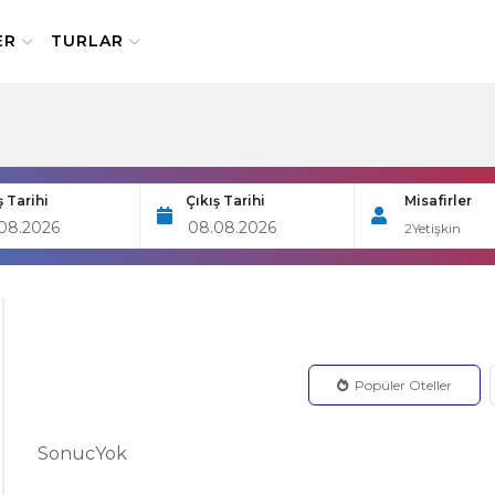
ER
TURLAR
ş Tarihi
Çıkış Tarihi
Misafirler
2
Yetişkin
Popüler Oteller
SonucYok