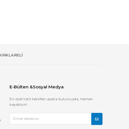
KIRKLARELİ
E-Bülten &Sosyal Medya
En özel tatil teklifleri posta kutunuzda, hemen
kaydolun!
ı
ı