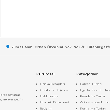
Yılmaz Mah. Orhan Özcanlar Sok. No:8/C Lüleburgaz/
Kurumsal
Kategoriler
Banka Hesapları
Balkan Turları
Gizlilik Sözleşmesi
Ege Akdeniz Turlar
tlarda seyahat
Hakkımızda
Karadeniz Turları
 nereler gezilir
Hizmet Sözleşmesi
Orta Avrupa Turlar
İletişim
Romanya Turları