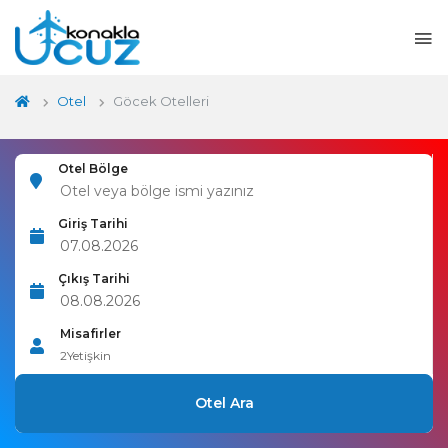
Otel
Göcek Otelleri
Otel Bölge
Giriş Tarihi
Çıkış Tarihi
Misafirler
2
Yetişkin
Otel Ara