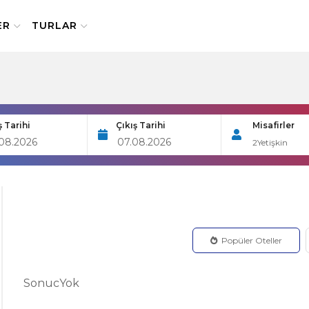
ER
TURLAR
ş Tarihi
Çıkış Tarihi
Misafirler
2
Yetişkin
Popüler Oteller
SonucYok