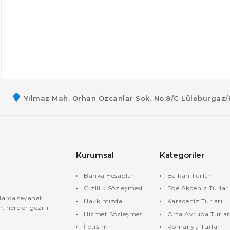
Yılmaz Mah. Orhan Özcanlar Sok. No:8/C Lüleburgaz/
Kurumsal
Kategoriler
Banka Hesapları
Balkan Turları
Gizlilik Sözleşmesi
Ege Akdeniz Turlar
tlarda seyahat
Hakkımızda
Karadeniz Turları
 nereler gezilir
Hizmet Sözleşmesi
Orta Avrupa Turlar
İletişim
Romanya Turları