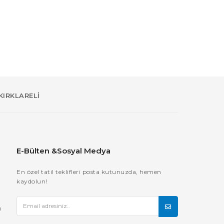
KIRKLARELİ
E-Bülten &Sosyal Medya
En özel tatil teklifleri posta kutunuzda, hemen
kaydolun!
ı
ı